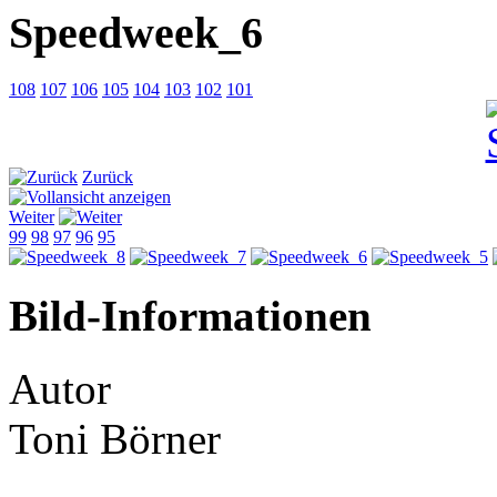
Speedweek_6
108
107
106
105
104
103
102
101
Zurück
Weiter
99
98
97
96
95
Bild-Informationen
Autor
Toni Börner