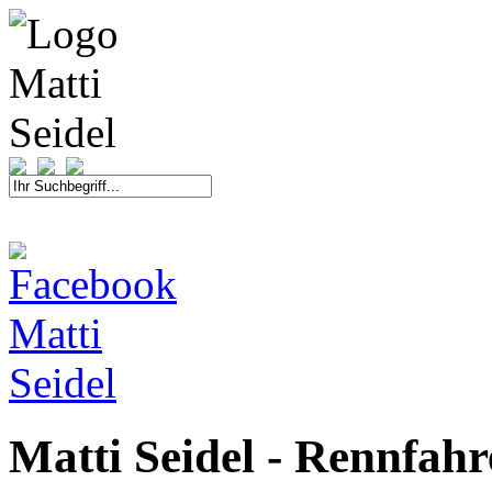
START
FAHRER
SAISON
KONTAKT
MEDIEN
SPONSOREN
Matti Seidel - Rennfah