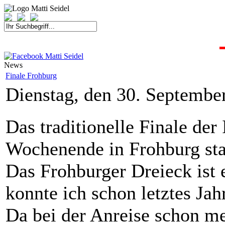
START
FAHRER
SAISON
KONTAKT
MEDIEN
SPONSOREN
News
Finale Frohburg
Dienstag, den 30. Septembe
Das traditionelle Finale de
Wochenende in Frohburg sta
Das Frohburger Dreieck ist e
konnte ich schon letztes Jah
Da bei der Anreise schon mei