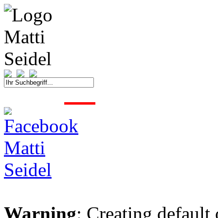
START
FAHRER
SAISON
KONTAKT
MEDIEN
SPONSOREN
Warning
: Creating default