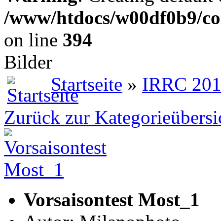
/www/htdocs/w00df0b9/co
on line
394
Bilder
Startseite
»
IRRC 20
Zurück zur Kategorieübersi
Vorsaisontest Most_1