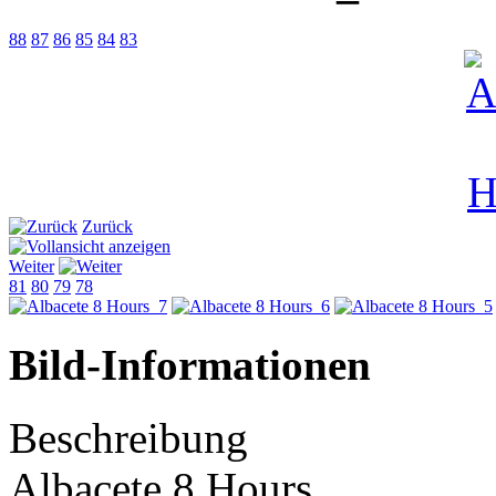
88
87
86
85
84
83
Zurück
Weiter
81
80
79
78
Bild-Informationen
Beschreibung
Albacete 8 Hours