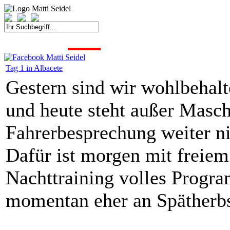
START
FAHRER
SAISON
KONTAKT
MEDIEN
SPONSOREN
Tag 1 in Albacete
Gestern sind wir wohlbehal
und heute steht außer Mas
Fahrerbesprechung weiter ni
Dafür ist morgen mit freiem
Nachttraining volles Progra
momentan eher an Spätherbst