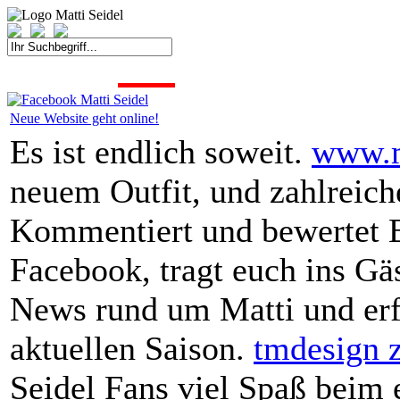
START
FAHRER
SAISON
KONTAKT
MEDIEN
SPONSOREN
Neue Website geht online!
Es ist endlich soweit.
www.m
neuem Outfit, und zahlreich
Kommentiert und bewertet B
Facebook, tragt euch ins Gäs
News rund um Matti und erfa
aktuellen Saison.
tmdesign 
Seidel Fans viel Spaß beim 