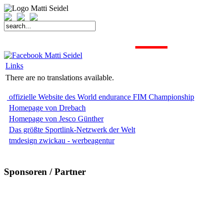
START
FAHRER
SAISON
KONTAKT
MEDIEN
SPONSOREN
Links
There are no translations available.
offizielle Website des World endurance FIM Championship
Homepage von Drebach
Homepage von Jesco Günther
Das größte Sportlink-Netzwerk der Welt
tmdesign zwickau - werbeagentur
Sponsoren / Partner