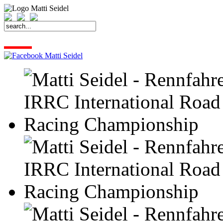
START
FAHRER
SAISON
KONTAKT
MEDIEN
SPONSOREN